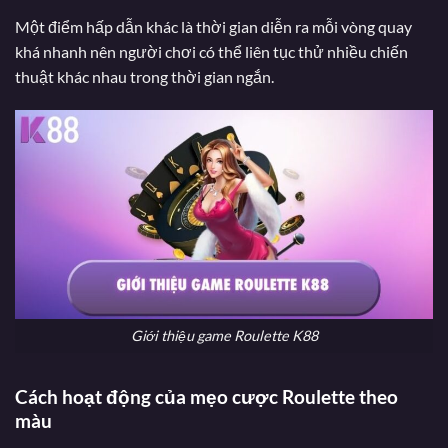
Một điểm hấp dẫn khác là thời gian diễn ra mỗi vòng quay
khá nhanh nên người chơi có thể liên tục thử nhiều chiến
thuật khác nhau trong thời gian ngắn.
Giới thiệu game Roulette K88
Cách hoạt động của mẹo cược Roulette theo
màu