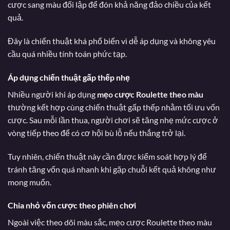
cược sang màu đối lập để đón khả năng đảo chiều của kết
quả.
Đây là chiến thuật khá phổ biến vì dễ áp dụng và không yêu
cầu quá nhiều tính toán phức tạp.
Áp dụng chiến thuật gấp thếp nhẹ
Nhiều người khi áp dụng
mẹo cược Roulette theo màu
thường kết hợp cùng chiến thuật gấp thếp nhằm tối ưu vốn
cược. Sau mỗi lần thua, người chơi sẽ tăng nhẹ mức cược ở
vòng tiếp theo để có cơ hội bù lỗ nếu thắng trở lại.
Tuy nhiên, chiến thuật này cần được kiểm soát hợp lý để
tránh tăng vốn quá nhanh khi gặp chuỗi kết quả không như
mong muốn.
Chia nhỏ vốn cược theo phiên chơi
Ngoài việc theo dõi màu sắc, mẹo cược Roulette theo màu