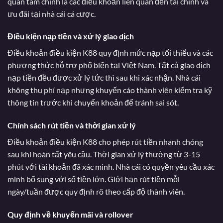
quan tâm chính là các điều khoản liên quan đến tài chính và
ưu đãi tại nhà cái cá cược.
Điều kiện nạp tiền và xử lý giao dịch
Điều khoản điều kiện K88 quy định mức nạp tối thiểu và các
phương thức hỗ trợ phổ biến tại Việt Nam. Tất cả giao dịch
nạp tiền đều được xử lý tức thì sau khi xác nhận. Nhà cái
không thu phí nạp nhưng khuyến cáo thành viên kiểm tra kỹ
thông tin trước khi chuyển khoản để tránh sai sót.
Chính sách rút tiền và thời gian xử lý
Điều khoản điều kiện K88 cho phép rút tiền nhanh chóng
sau khi hoàn tất yêu cầu. Thời gian xử lý thường từ 3-15
phút với tài khoản đã xác minh. Nhà cái có quyền yêu cầu xác
minh bổ sung với số tiền lớn. Giới hạn rút tiền mỗi
ngày/tuần được quy định rõ theo cấp độ thành viên.
Quy định về khuyến mãi và rollover