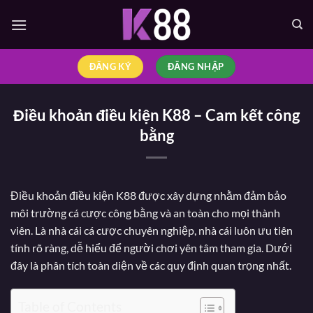
Skip
to
content
ĐĂNG KÝ
ĐĂNG NHẬP
Điều khoản điều kiện K88 – Cam kết công
bằng
Điều khoản điều kiện K88 được xây dựng nhằm đảm bảo
môi trường cá cược công bằng và an toàn cho mọi thành
viên. Là nhà cái cá cược chuyên nghiệp, nhà cái luôn ưu tiên
tính rõ ràng, dễ hiểu để người chơi yên tâm tham gia. Dưới
đây là phân tích toàn diện về các quy định quan trọng nhất.
Table of Contents