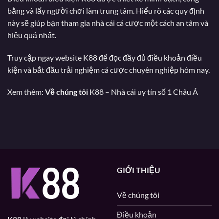
bằng và lấy người chơi làm trung tâm. Hiểu rõ các quy định
này sẽ giúp bạn tham gia nhà cái cá cược một cách an tâm và
hiệu quả nhất.
Truy cập ngay website K88 để đọc đầy đủ điều khoản điều
kiện và bắt đầu trải nghiệm cá cược chuyên nghiệp hôm nay.
Xem thêm:
Về chúng tôi
K88 – Nhà cái uy tín số 1 Châu Á
GIỚI THIỆU
Về chúng tôi
Điều khoản