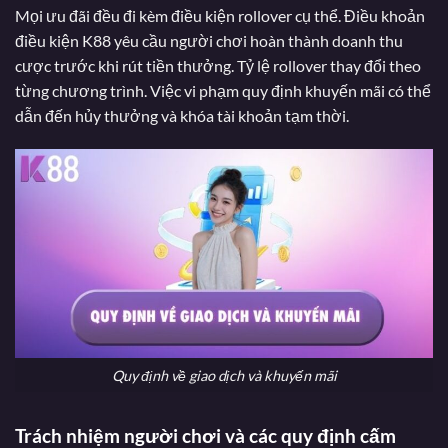
Mọi ưu đãi đều đi kèm điều kiện rollover cụ thể. Điều khoản
điều kiện K88 yêu cầu người chơi hoàn thành doanh thu
cược trước khi rút tiền thưởng. Tỷ lệ rollover thay đổi theo
từng chương trình. Việc vi phạm quy định khuyến mãi có thể
dẫn đến hủy thưởng và khóa tài khoản tạm thời.
Quy định về giao dịch và khuyến mãi
Trách nhiệm người chơi và các quy định cấm