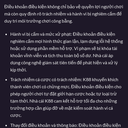
Điều khoản điều kiện không chỉ bảo vệ quyền lợi người chơi
mà còn quy định rõ trách nhiệm và hành vi bị nghiêm cấm để
duy trì môi trường chơi công bằng.
Hành vi bị cấm và mức xử phạt: Điều khoản điều kiện
nghiêm cấm mọi hình thức gian lận, lạm dụng lỗi hệ thống
hoặc sử dụng phần mềm hỗ trợ. Vi phạm sẽ bị khóa tài
khoản vĩnh viễn và tịch thu toàn bộ số dư. Nhà cái áp
dụng công nghệ giám sát tiên tiến để phát hiện và xử lý
kịp thời.
Trách nhiệm cá cược có trách nhiệm: K88 khuyến khích
thành viên chơi có chừng mực. Điều khoản điều kiện cho
phép người chơi tự đặt giới hạn cược hoặc tự loại trừ
tạm thời. Nhà cái K88 cam kết hỗ trợ tối đa cho những
trường hợp cần giúp đỡ về mặt kiểm soát hành vi cá
cược.
Thay đổi điều khoản và thông báo: Điều khoản điều kiện